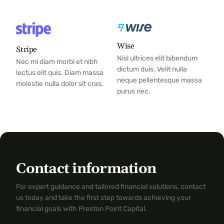
Wise
Stripe
Nisl ultrices elit bibendum
Nec mi diam morbi et nibh
dictum duis. Velit nulla
lectus elit quis. Diam massa
neque pellentesque massa
molestie nulla dolor sit cras.
purus nec.
Contact information
For expert guidance and tailored financial solutions, contact
us today and take the first step towards achieving your
financial goals with Preston Point Capital.